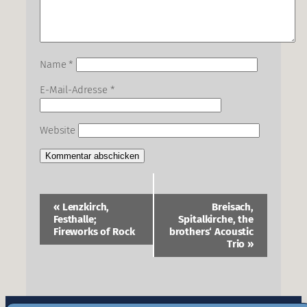
Name
*
E-Mail-Adresse
*
Website
Veranstaltung-
«
Lenzkirch,
Breisach,
Navigation
Festhalle;
Spitalkirche, the
Fireworks of Rock
brothers‘ Acoustic
Trio
»